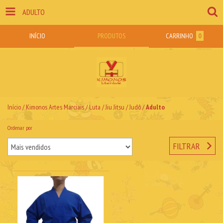
ADULTO
INÍCIO
PRODUTOS
CARRINHO
0
Início
/
Kimonos Artes Marciais / Luta
/
Jiu Jitsu / Judô
/
Adulto
Ordenar por
FILTRAR