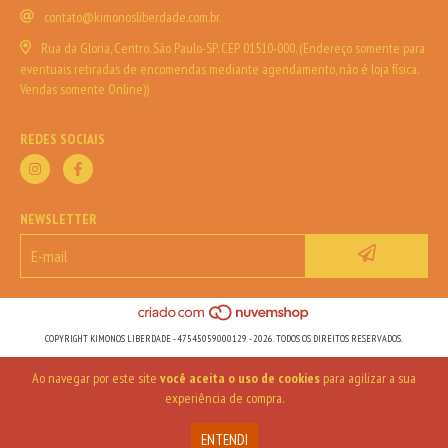
contato@kimonosliberdade.com.br
Rua da Gloria, Centro. São Paulo-SP. CEP 01510-000. (Endereço somente para
eventuais retiradas de encomendas mediante agendamento, não é loja física.
Vendas somente Online))
REDES SOCIAIS
NEWSLETTER
COPYRIGHT KIMONOS LIBERDADE - 47545059000129 - 2026. TODOS OS DIREITOS RESERVADOS.
Ao navegar por este site
você aceita o uso de cookies
para agilizar a sua
experiência de compra.
ENTENDI