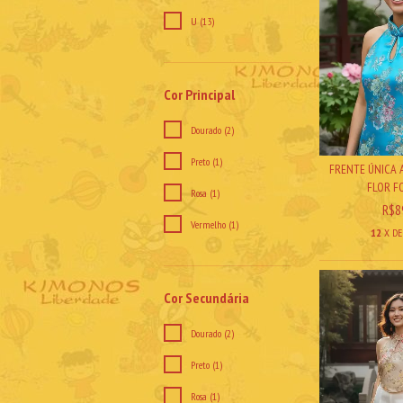
U (13)
Cor Principal
Dourado (2)
Preto (1)
FRENTE ÚNICA 
FLOR F
Rosa (1)
R$8
Vermelho (1)
12
X D
Cor Secundária
Dourado (2)
Preto (1)
Rosa (1)