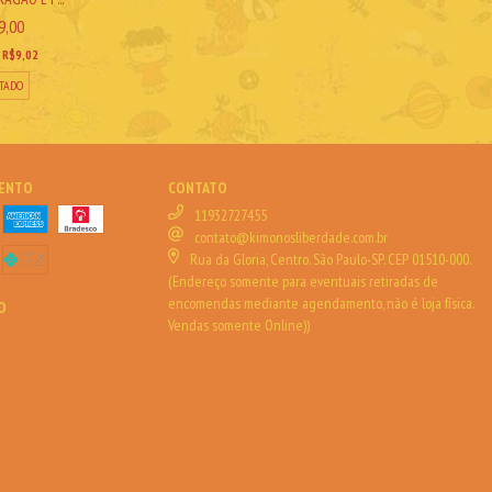
9,00
E
R$9,02
TADO
MENTO
CONTATO
11932727455
contato@kimonosliberdade.com.br
Rua da Gloria, Centro. São Paulo-SP. CEP 01510-000.
(Endereço somente para eventuais retiradas de
encomendas mediante agendamento, não é loja física.
O
Vendas somente Online))