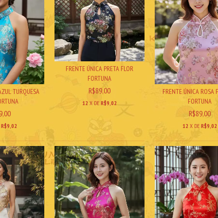
FRENTE ÚNICA PRETA FLOR
FORTUNA
R$89,00
AZUL TURQUESA
FRENTE ÚNICA ROSA 
ORTUNA
FORTUNA
12
X DE
R$9,02
9,00
R$89,00
E
R$9,02
12
X DE
R$9,02