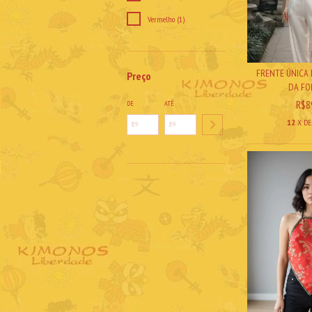
Vermelho (1)
FRENTE ÚNICA
Preço
DA FO
R$8
DE
ATÉ
12
X D