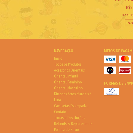
R$8
12
X D
ESGO
NAVEGAÇÃO
MEIOS DE PAGA
Início
Todos os Produtos
Acessórios Orientais
Oriental Infantil
Oriental Feminino
FORMAS DE ENVI
Oriental Masculino
Kimonos Artes Marciais /
Luta
Camisetas Estampadas
Contato
Trocas e Devoluções
Refunds & Replacements
Política de Envio