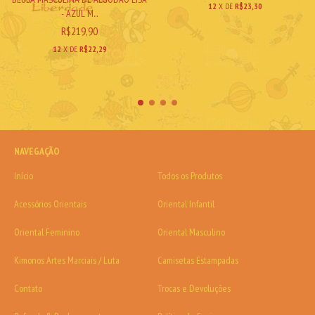
12
X DE
R$23,30
- AZUL M...
R$219,90
12
X DE
R$22,29
NAVEGAÇÃO
Início
Todos os Produtos
Acessórios Orientais
Oriental Infantil
Oriental Feminino
Oriental Masculino
Kimonos Artes Marciais / Luta
Camisetas Estampadas
Contato
Trocas e Devoluções