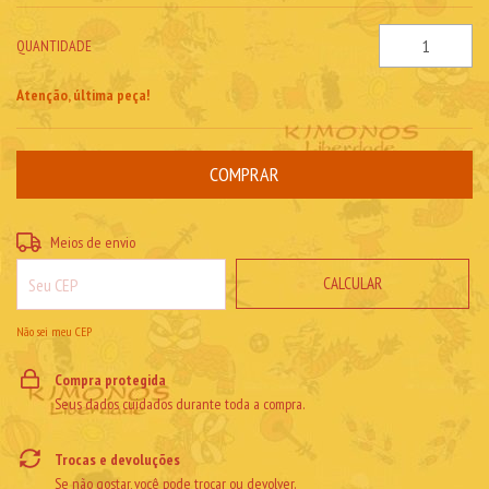
QUANTIDADE
Atenção, última peça!
ALTERAR CEP
Entregas para o CEP:
Meios de envio
CALCULAR
Não sei meu CEP
Compra protegida
Seus dados cuidados durante toda a compra.
Trocas e devoluções
Se não gostar, você pode trocar ou devolver.