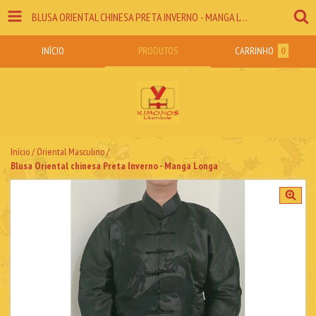
BLUSA ORIENTAL CHINESA PRETA INVERNO - MANGA LONGA
INÍCIO
PRODUTOS
CARRINHO
0
Início
/
Oriental Masculino
/
Blusa Oriental chinesa Preta Inverno - Manga Longa