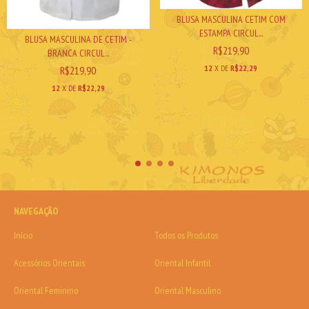
BLUSA MASCULINA CETIM COM
ESTAMPA CIRCUL...
BLUSA MASCULINA DE CETIM -
R$219,90
BRANCA CIRCUL...
12
X DE
R$22,29
R$219,90
12
X DE
R$22,29
NAVEGAÇÃO
Início
Todos os Produtos
Acessórios Orientais
Oriental Infantil
Oriental Feminino
Oriental Masculino