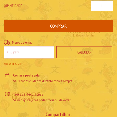
QUANTIDADE
ALTERAR CEP
Entregas para o CEP:
Meios de envio
CALCULAR
Não sei meu CEP
Compra protegida
Seus dados cuidados durante toda a compra.
Trocas e devoluções
Se não gostar, você pode trocar ou devolver.
Compartilhar: