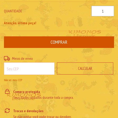
QUANTIDADE
Atenção, última peça!
ALTERAR CEP
Entregas para o CEP:
Meios de envio
CALCULAR
Não sei meu CEP
Compra protegida
Seus dados cuidados durante toda a compra.
Trocas e devoluções
Se não gostar, você pode trocar ou devolver.