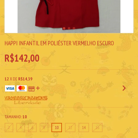
HAPPI INFANTIL EM POLIÉSTER VERMELHO ESCURO
R$142,00
12
X DE
R$14,39
VER MEIOS DE PAGAMENTO
TAMANHO:
10
2
4
6
8
10
12
14
16