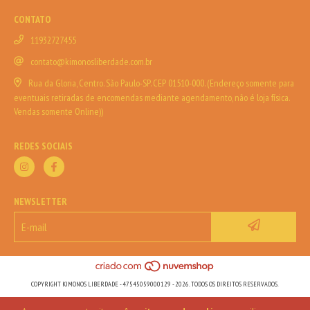
CONTATO
11932727455
contato@kimonosliberdade.com.br
Rua da Gloria, Centro. São Paulo-SP. CEP 01510-000. (Endereço somente para
eventuais retiradas de encomendas mediante agendamento, não é loja física.
Vendas somente Online))
REDES SOCIAIS
NEWSLETTER
COPYRIGHT KIMONOS LIBERDADE - 47545059000129 - 2026. TODOS OS DIREITOS RESERVADOS.