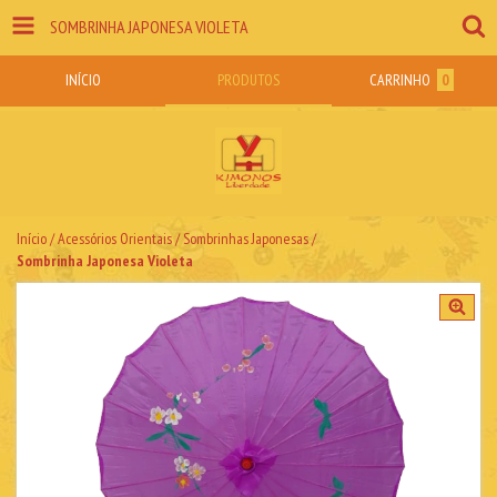
SOMBRINHA JAPONESA VIOLETA
INÍCIO
PRODUTOS
CARRINHO
0
Início
/
Acessórios Orientais
/
Sombrinhas Japonesas
/
Sombrinha Japonesa Violeta