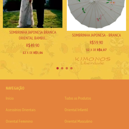
SOMBRINHA JAPONESA BRANCA
SOMBRINHA JAPONESA - BRANCA
ORIENTAL BAMBU...
R$59,90
R$49,90
12
X DE
R$6,07
12
X DE
R$5,06
NAVEGAÇÃO
Início
Todos os Produtos
Acessórios Orientais
Oriental Infantil
Oriental Feminino
Oriental Masculino