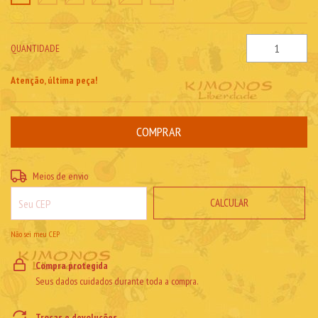
QUANTIDADE
Atenção, última peça!
ALTERAR CEP
Entregas para o CEP:
Meios de envio
CALCULAR
Não sei meu CEP
Compra protegida
Seus dados cuidados durante toda a compra.
Trocas e devoluções