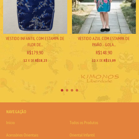
VESTIDO AZUL COM ESTAMPA DE
VESTIDO INFANTIL COM ESTAMPA DE
PAVÃO - GOLA...
FLOR DE...
R$148,90
R$179,90
12
X DE
R$15,09
12
X DE
R$18,23
NAVEGAÇÃO
Início
Todos os Produtos
Acessórios Orientais
Oriental Infantil