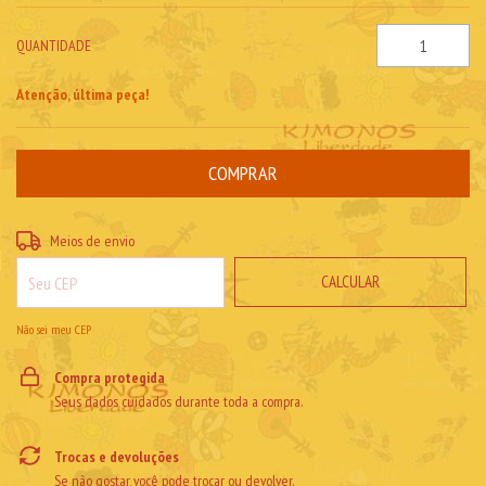
QUANTIDADE
Atenção, última peça!
ALTERAR CEP
Entregas para o CEP:
Meios de envio
CALCULAR
Não sei meu CEP
Compra protegida
Seus dados cuidados durante toda a compra.
Trocas e devoluções
Se não gostar, você pode trocar ou devolver.