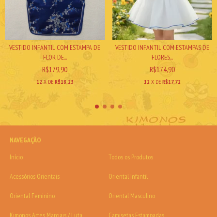
VESTIDO INFANTIL COM ESTAMPAS DE
VESTIDO INFANTIL COM ESTAMPA DE
FLORES...
FLOR DE...
R$174,90
R$179,90
12
X DE
R$17,72
12
X DE
R$18,23
NAVEGAÇÃO
Início
Todos os Produtos
Acessórios Orientais
Oriental Infantil
Oriental Feminino
Oriental Masculino
Kimonos Artes Marciais / Luta
Camisetas Estampadas