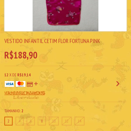
VESTIDO INFANTIL CETIM FLOR FORTUNA PINK
R$188,90
12
X DE
R$19,14
VER MEIOS DE PAGAMENTO
TAMANHO:
2
2
4
6
8
10
12
14