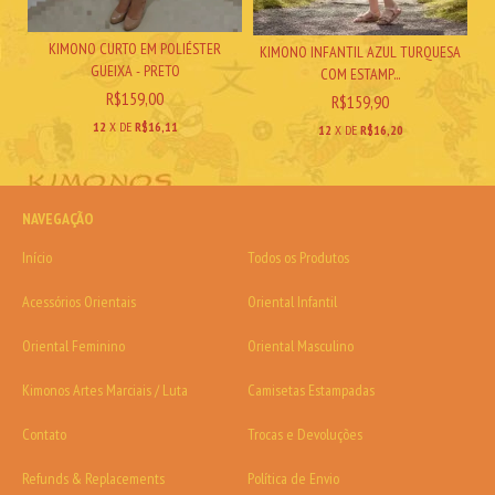
KIMONO CURTO EM POLIÉSTER
KIMONO INFANTIL AZUL TURQUESA
GUEIXA - PRETO
COM ESTAMP...
R$159,00
R$159,90
12
X DE
R$16,11
12
X DE
R$16,20
NAVEGAÇÃO
Início
Todos os Produtos
Acessórios Orientais
Oriental Infantil
Oriental Feminino
Oriental Masculino
Kimonos Artes Marciais / Luta
Camisetas Estampadas
Contato
Trocas e Devoluções
Refunds & Replacements
Política de Envio