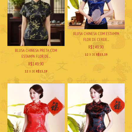
BLUSA CHINESA COM ESTAMPA
FLOR DE CEREJE...
R$149,90
BLUSA CHINESA PRETA COM
12
X DE
R$15,19
ESTAMPA FLOR DE...
R$149,90
12
X DE
R$15,19