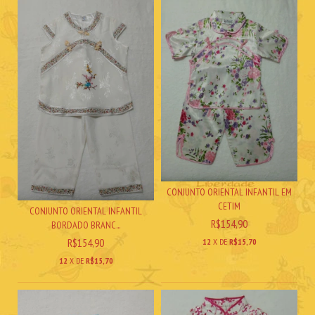
CONJUNTO ORIENTAL INFANTIL EM
CETIM
CONJUNTO ORIENTAL INFANTIL
R$154,90
BORDADO BRANC...
R$154,90
12
X DE
R$15,70
12
X DE
R$15,70