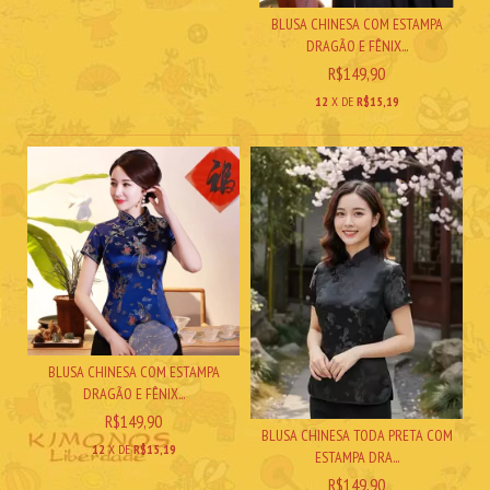
BLUSA CHINESA COM ESTAMPA
DRAGÃO E FÊNIX...
R$149,90
12
X DE
R$15,19
BLUSA CHINESA COM ESTAMPA
DRAGÃO E FÊNIX...
R$149,90
BLUSA CHINESA TODA PRETA COM
12
X DE
R$15,19
ESTAMPA DRA...
R$149,90