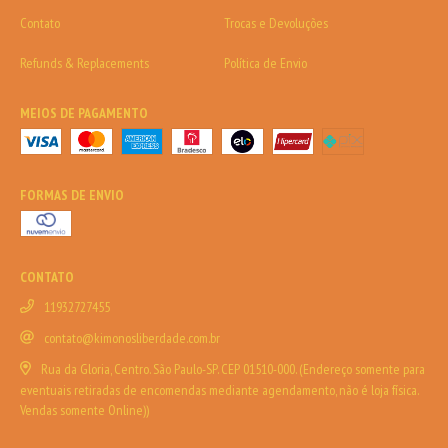
Contato
Trocas e Devoluções
Refunds & Replacements
Política de Envio
MEIOS DE PAGAMENTO
FORMAS DE ENVIO
CONTATO
11932727455
contato@kimonosliberdade.com.br
Rua da Gloria, Centro. São Paulo-SP. CEP 01510-000. (Endereço somente para
eventuais retiradas de encomendas mediante agendamento, não é loja física.
Vendas somente Online))