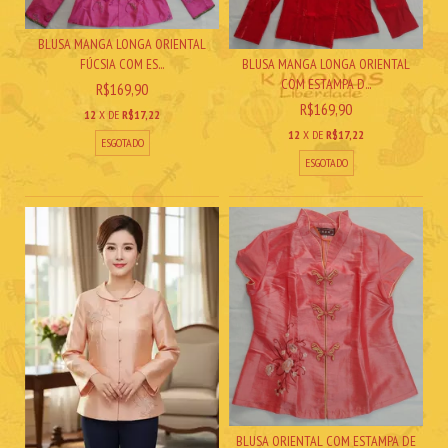
BLUSA MANGA LONGA ORIENTAL
FÚCSIA COM ES...
BLUSA MANGA LONGA ORIENTAL
COM ESTAMPA D...
R$169,90
R$169,90
12
X DE
R$17,22
12
X DE
R$17,22
ESGOTADO
ESGOTADO
BLUSA ORIENTAL COM ESTAMPA DE