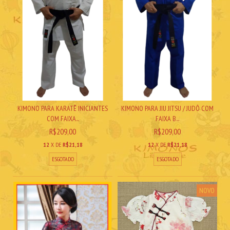
KIMONO PARA KARATÊ INICIANTES
KIMONO PARA JIU JITSU / JUDÔ COM
COM FAIXA...
FAIXA B...
R$209,00
R$209,00
12
X DE
R$21,18
12
X DE
R$21,18
ESGOTADO
ESGOTADO
NOVO