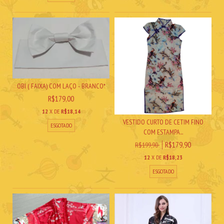
OBI ( FAIXA) COM LAÇO - BRANCO*
R$179,00
12
X DE
R$18,14
VESTIDO CURTO DE CETIM FINO
ESGOTADO
COM ESTAMPA...
R$179,90
R$199,90
12
X DE
R$18,23
ESGOTADO