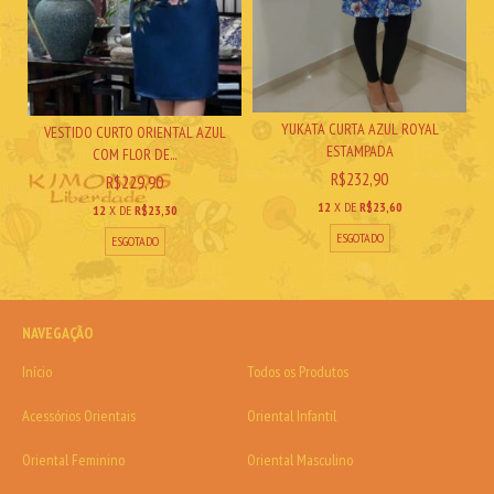
YUKATA CURTA AZUL ROYAL
VESTIDO CURTO ORIENTAL AZUL
ESTAMPADA
COM FLOR DE...
R$232,90
R$229,90
12
X DE
R$23,60
12
X DE
R$23,30
ESGOTADO
ESGOTADO
NAVEGAÇÃO
Início
Todos os Produtos
Acessórios Orientais
Oriental Infantil
Oriental Feminino
Oriental Masculino