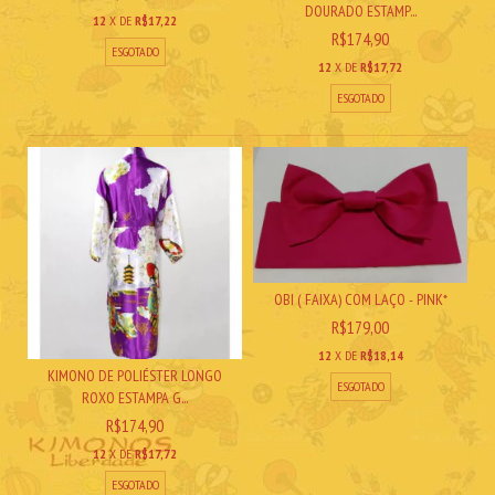
DOURADO ESTAMP...
12
X DE
R$17,22
R$174,90
ESGOTADO
12
X DE
R$17,72
ESGOTADO
OBI ( FAIXA) COM LAÇO - PINK*
R$179,00
12
X DE
R$18,14
KIMONO DE POLIÉSTER LONGO
ESGOTADO
ROXO ESTAMPA G...
R$174,90
12
X DE
R$17,72
ESGOTADO