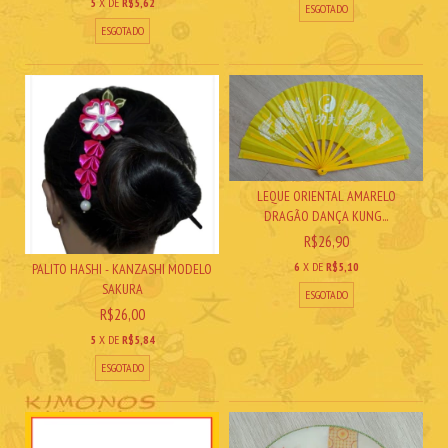
5
X DE
R$5,62
ESGOTADO
ESGOTADO
LEQUE ORIENTAL AMARELO
DRAGÃO DANÇA KUNG...
R$26,90
6
X DE
R$5,10
PALITO HASHI - KANZASHI MODELO
SAKURA
ESGOTADO
R$26,00
5
X DE
R$5,84
ESGOTADO