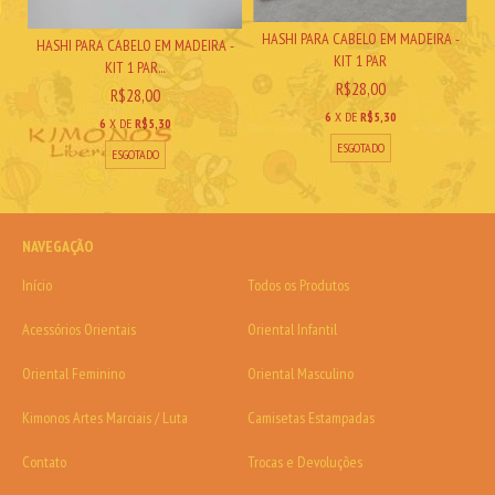
HASHI PARA CABELO EM MADEIRA -
HASHI PARA CABELO EM MADEIRA -
KIT 1 PAR
KIT 1 PAR...
R$28,00
R$28,00
6
X DE
R$5,30
6
X DE
R$5,30
ESGOTADO
ESGOTADO
NAVEGAÇÃO
Início
Todos os Produtos
Acessórios Orientais
Oriental Infantil
Oriental Feminino
Oriental Masculino
Kimonos Artes Marciais / Luta
Camisetas Estampadas
Contato
Trocas e Devoluções