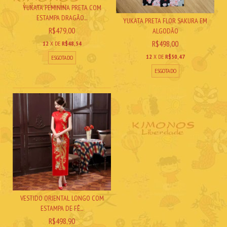
YUKATA FEMININA PRETA COM
ESTAMPA DRAGÃO...
YUKATA PRETA FLOR SAKURA EM
R$479,00
ALGODÃO
R$498,00
12
X DE
R$48,54
12
X DE
R$50,47
ESGOTADO
ESGOTADO
VESTIDO ORIENTAL LONGO COM
ESTAMPA DE FÊ...
R$498,90