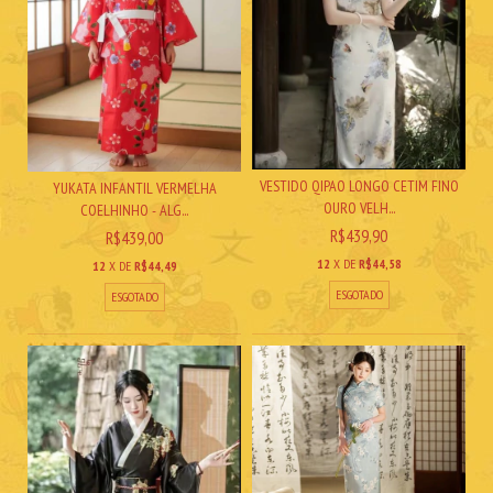
VESTIDO QIPAO LONGO CETIM FINO
YUKATA INFANTIL VERMELHA
OURO VELH...
COELHINHO - ALG...
R$439,90
R$439,00
12
X DE
R$44,58
12
X DE
R$44,49
ESGOTADO
ESGOTADO