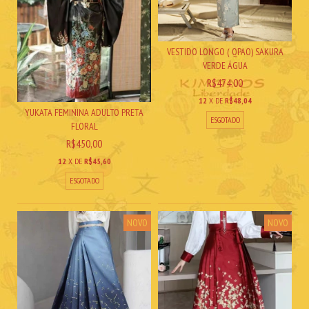
VESTIDO LONGO ( QPAO) SAKURA
VERDE ÁGUA
R$474,00
12
X DE
R$48,04
YUKATA FEMININA ADULTO PRETA
ESGOTADO
FLORAL
R$450,00
12
X DE
R$45,60
ESGOTADO
NOVO
NOVO