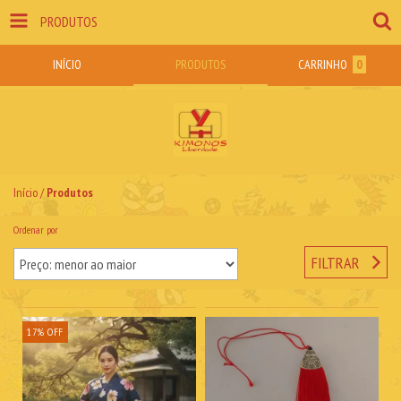
PRODUTOS
INÍCIO
PRODUTOS
CARRINHO
0
Início
/
Produtos
Ordenar por
FILTRAR
17
%
OFF