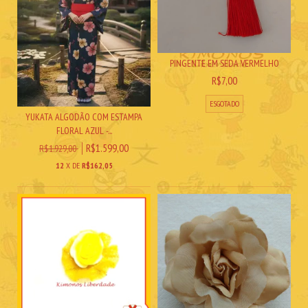
PINGENTE EM SEDA VERMELHO
R$7,00
ESGOTADO
YUKATA ALGODÃO COM ESTAMPA
FLORAL AZUL -...
R$1.599,00
R$1.929,00
12
X DE
R$162,05