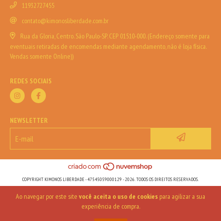
11932727455
contato@kimonosliberdade.com.br
Rua da Gloria, Centro. São Paulo-SP. CEP 01510-000. (Endereço somente para
eventuais retiradas de encomendas mediante agendamento, não é loja física.
Vendas somente Online))
REDES SOCIAIS
NEWSLETTER
COPYRIGHT KIMONOS LIBERDADE - 47545059000129 - 2026. TODOS OS DIREITOS RESERVADOS.
Ao navegar por este site
você aceita o uso de cookies
para agilizar a sua
experiência de compra.