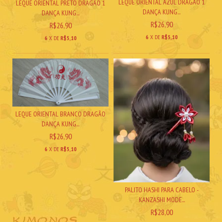
LEQUE ORIENTAL AZUL DRAGÃO 1
LEQUE ORIENTAL PRETO DRAGÃO 1
DANÇA KUNG...
DANÇA KUNG...
R$26,90
R$26,90
6
X DE
R$5,10
6
X DE
R$5,10
LEQUE ORIENTAL BRANCO DRAGÃO
DANÇA KUNG...
R$26,90
6
X DE
R$5,10
PALITO HASHI PARA CABELO -
KANZASHI MODE...
R$28,00