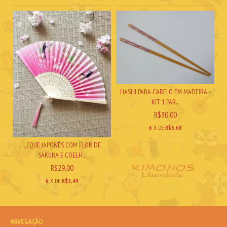
HASHI PARA CABELO EM MADEIRA -
KIT 1 PAR...
R$30,00
6
X DE
R$5,68
LEQUE JAPONÊS COM FLOR DE
SAKURA E COELH...
R$29,00
6
X DE
R$5,49
NAVEGAÇÃO