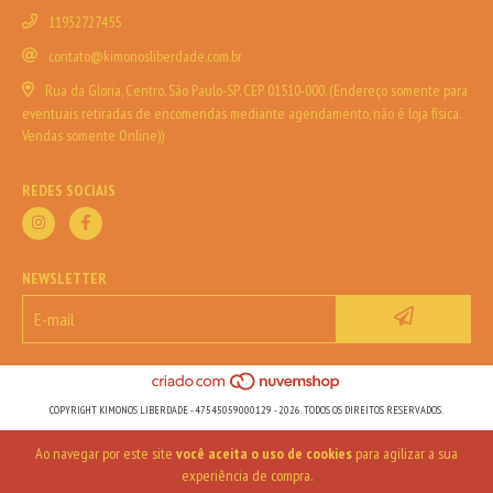
11932727455
contato@kimonosliberdade.com.br
Rua da Gloria, Centro. São Paulo-SP. CEP 01510-000. (Endereço somente para
eventuais retiradas de encomendas mediante agendamento, não é loja física.
Vendas somente Online))
REDES SOCIAIS
NEWSLETTER
COPYRIGHT KIMONOS LIBERDADE - 47545059000129 - 2026. TODOS OS DIREITOS RESERVADOS.
Ao navegar por este site
você aceita o uso de cookies
para agilizar a sua
experiência de compra.