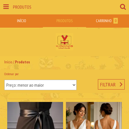
PRODUTOS
INÍCIO
PRODUTOS
CARRINHO
0
Início
/
Produtos
Ordenar por
FILTRAR