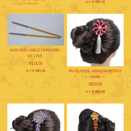
6
X DE
R$5,30
HASHI PARA CABELO EM MADEIRA -
KIT 1 PAR...
R$28,00
PALITO HASHI - KANZASHI MODELO
6
X DE
R$5,30
SAORI
R$28,00
6
X DE
R$5,30