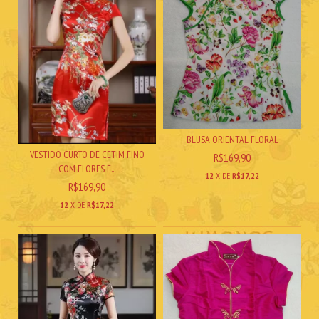
BLUSA ORIENTAL FLORAL
VESTIDO CURTO DE CETIM FINO
R$169,90
COM FLORES F...
12
X DE
R$17,22
R$169,90
12
X DE
R$17,22