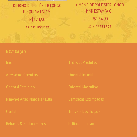
KIMONO DE POLIÉSTER LONGO
KIMONO DE POLIÉSTER LONGO
PINK ESTAMPA G...
TURQUESA ESTAM...
R$174,90
R$174,90
12
X DE
R$17,72
12
X DE
R$17,72
NAVEGAÇÃO
Início
Todos os Produtos
Acessórios Orientais
Oriental Infantil
Oriental Feminino
Oriental Masculino
Kimonos Artes Marciais / Luta
Camisetas Estampadas
Contato
Trocas e Devoluções
Refunds & Replacements
Política de Envio