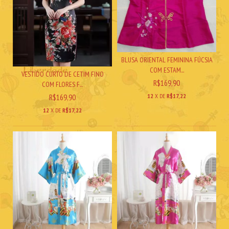
BLUSA ORIENTAL FEMININA FÚCSIA
COM ESTAM...
VESTIDO CURTO DE CETIM FINO
R$169,90
COM FLORES F...
12
X DE
R$17,22
R$169,90
12
X DE
R$17,22