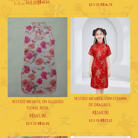
12
X DE
R$16,62
12
X DE
R$16,71
VESTIDO INFANTIL COM ESTAMPA
VESTIDO INFANTIL EM ALGODÃO
DE DRAGÃO E...
FLORAL ROSA
R$168,90
R$165,90
12
X DE
R$17,12
12
X DE
R$16,81