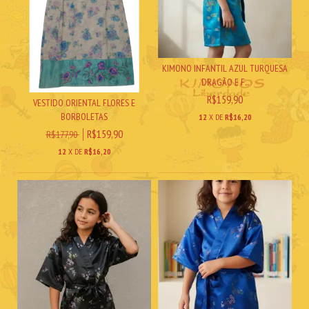
KIMONO INFANTIL AZUL TURQUESA
DRAGÃO E F...
R$159,90
VESTIDO ORIENTAL FLORES E
BORBOLETAS
12
X DE
R$16,20
R$159,90
R$177,90
12
X DE
R$16,20