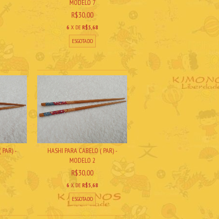
MODELO 7
R$30,00
6
X DE
R$5,68
ESGOTADO
 PAR) -
HASHI PARA CABELO ( PAR) -
MODELO 2
R$30,00
6
X DE
R$5,68
ESGOTADO