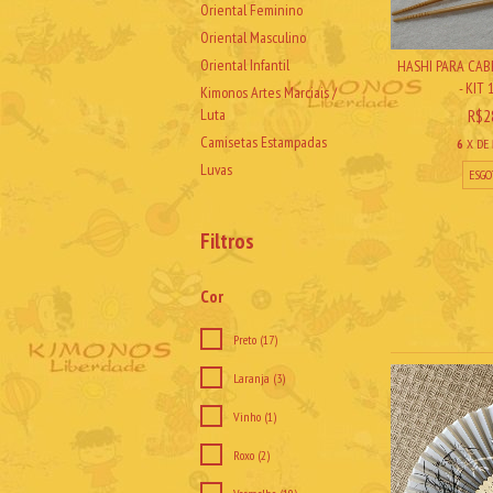
Oriental Feminino
Oriental Masculino
Oriental Infantil
HASHI PARA CAB
- KIT 1
Kimonos Artes Marciais /
Luta
R$2
Camisetas Estampadas
6
X DE
Luvas
ESGO
Filtros
Cor
Preto (17)
Laranja (3)
Vinho (1)
Roxo (2)