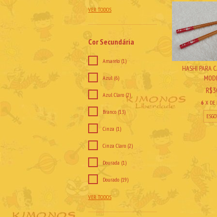
VER TODOS
Cor Secundária
Amarelo (1)
HASHI PARA CA
MODE
Azul (6)
R$3
Azul Claro (2)
6
X DE
Branco (13)
ESGO
Cinza (1)
Cinza Claro (2)
Dourada (1)
Dourado (19)
VER TODOS