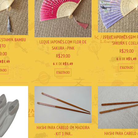
LEQUE JAPONÊS COM 
 ESTAMPA BAMBU
LEQUE JAPONÊS COM FLOR DE
SAKURA E COELH.
RETO
SAKURA - PINK
R$29,00
9,00
R$29,00
6
X DE
R$5,49
R$5,49
6
X DE
R$5,49
ESGOTADO
TADO
ESGOTADO
HASHI PARA CABELO EM MADEIRA
HASHI PARA CABELO (
- KIT 1 PAR...