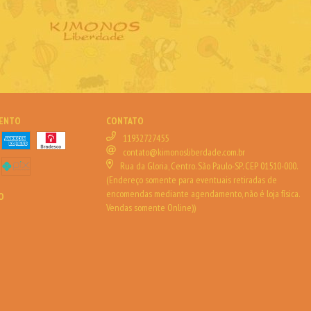
MENTO
CONTATO
11932727455
contato@kimonosliberdade.com.br
Rua da Gloria, Centro. São Paulo-SP. CEP 01510-000.
(Endereço somente para eventuais retiradas de
encomendas mediante agendamento, não é loja física.
O
Vendas somente Online))