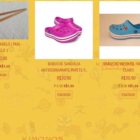
BELO ( PAR) -
LO 1
0,00
BABUCHE SANDÁLIA
BABUCHE INFANTIL IV
R$5,68
ANTIDERRAPANTE PAPETE Y...
CLARO
TADO
R$30,90
R$30,90
7
X DE
R$5,06
7
X DE
R$5,06
ESGOTADO
ESGOTADO