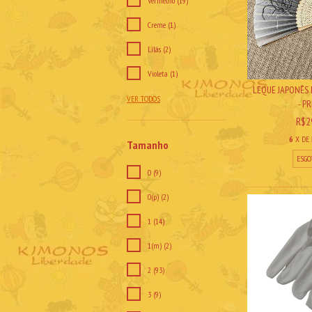
Vermelho (19)
Creme (1)
Lilás (2)
Violeta (1)
LEQUE JAPONÊS
VER TODOS
- P
R$2
6
X DE
Tamanho
ESGO
0 (9)
0(p) (2)
1 (14)
1(m) (2)
2 (93)
3 (9)