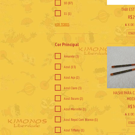
10 (87)
TABI EST
11 (1)
R$2
VER TODOS
6
X DE
ESGO
Cor Principal
Amarelo (3)
Azul (13)
Azul Aço (2)
Azul Claro (3)
HASHI PARA CA
Azul Escuro (2)
MODE
R$3
Azul Marinho (1)
6
X DE
Azul Royal Com Branco (1)
ESGO
Azul Tiffany (1)