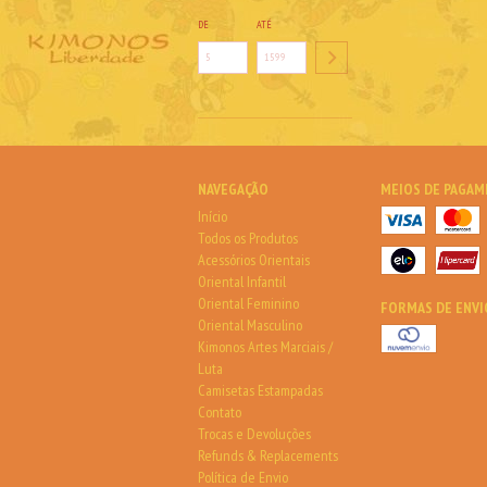
DE
ATÉ
NAVEGAÇÃO
MEIOS DE PAGA
Início
Todos os Produtos
Acessórios Orientais
Oriental Infantil
Oriental Feminino
FORMAS DE ENVI
Oriental Masculino
Kimonos Artes Marciais /
Luta
Camisetas Estampadas
Contato
Trocas e Devoluções
Refunds & Replacements
Política de Envio