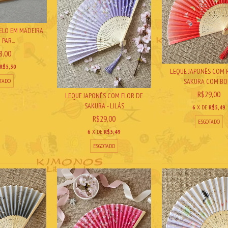
ELO EM MADEIRA
 PAR...
8,00
R$5,30
LEQUE JAPONÊS COM 
SAKURA COM BOR
TADO
R$29,00
LEQUE JAPONÊS COM FLOR DE
SAKURA - LILÁS
6
X DE
R$5,49
R$29,00
ESGOTADO
6
X DE
R$5,49
ESGOTADO