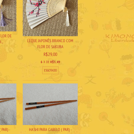
FLOR DE
LEQUE JAPONÊS BRANCO COM
..
FLOR DE SAKURA
R$29,00
6
X DE
R$5,49
ESGOTADO
 PAR) -
HASHI PARA CABELO ( PAR) -