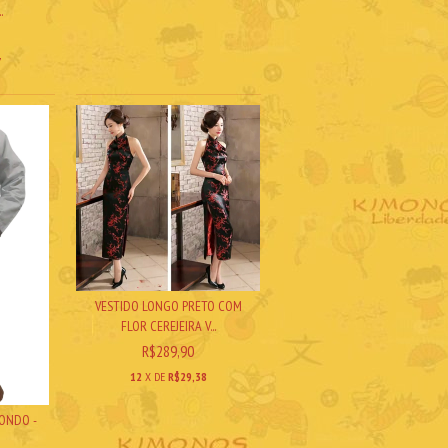
.
7
VESTIDO LONGO PRETO COM
FLOR CEREJEIRA V...
R$289,90
12
X DE
R$29,38
ONDO -