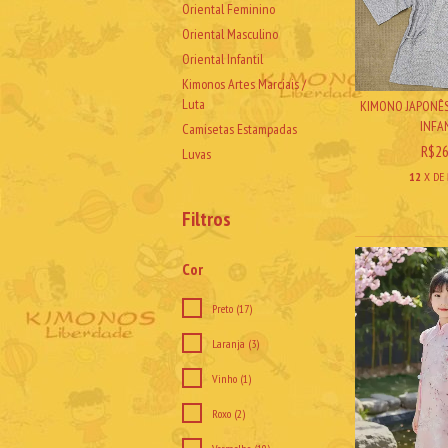
Oriental Feminino
Oriental Masculino
Oriental Infantil
Kimonos Artes Marciais /
Luta
KIMONO JAPONÊS 
INFAN
Camisetas Estampadas
R$26
Luvas
12
X DE
Filtros
Cor
Preto (17)
Laranja (3)
Vinho (1)
Roxo (2)