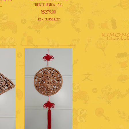
FRENTE ÚNICA - AZ...
..
R$279,00
12
X DE
R$28,27
6