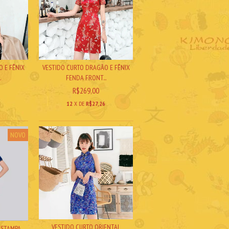
VESTIDO CURTO DRAGÃO E FÊNIX
 E FÊNIX
FENDA FRONT...
.
R$269,00
12
X DE
R$27,26
6
NOVO
VESTIDO CURTO ORIENTAL
ESTAMPA