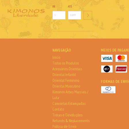
DE
ATÉ
NAVEGAÇÃO
MEIOS DE PAGA
Início
Todos os Produtos
Acessórios Orientais
Oriental Infantil
Oriental Feminino
FORMAS DE ENVI
Oriental Masculino
Kimonos Artes Marciais /
Luta
Camisetas Estampadas
Contato
Trocas e Devoluções
Refunds & Replacements
Política de Envio