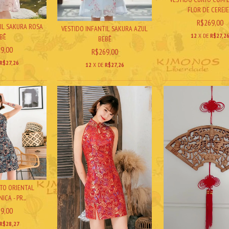
FLOR DE CEREJE.
R$269,00
IL SAKURA ROSA
VESTIDO INFANTIL SAKURA AZUL
12
X DE
R$27,2
BÊ
BEBÊ
9,00
R$269,00
R$27,26
12
X DE
R$27,26
TO ORIENTAL
CA - PR...
9,00
R$28,27