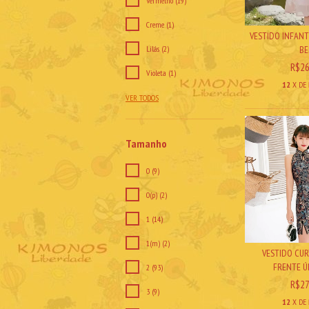
Vermelho (19)
Creme (1)
VESTIDO INFANT
Lilás (2)
BE
R$26
Violeta (1)
12
X DE
VER TODOS
Tamanho
0 (9)
0(p) (2)
1 (14)
1(m) (2)
VESTIDO CUR
FRENTE ÚNI
2 (93)
R$27
3 (9)
12
X DE