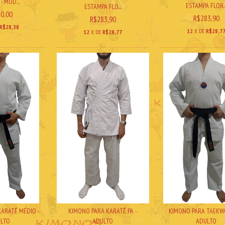
- MOD...
ESTAMPA FLOR..
ESTAMPA FLO...
0,00
R$283,90
R$283,90
R$28,38
12
X DE
R$28,7
12
X DE
R$28,77
ARATÊ MÉDIO -
KIMONO PARA KARATÊ PA -
KIMONO PARA TAEKW
LTO
ADULTO
ADULTO