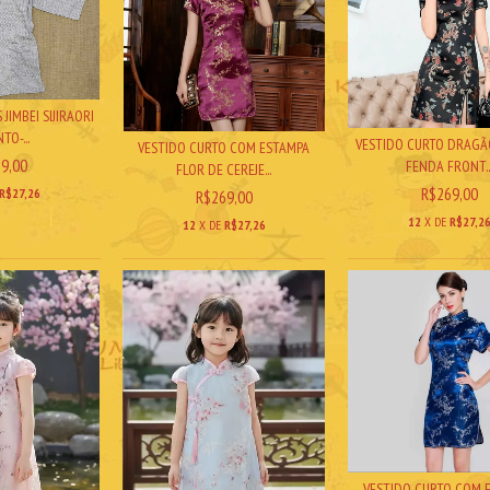
JIMBEI SIJIRAORI
TO-...
VESTIDO CURTO DRAGÃO
VESTIDO CURTO COM ESTAMPA
9,00
FENDA FRONT..
FLOR DE CEREJE...
R$269,00
R$27,26
R$269,00
12
X DE
R$27,2
12
X DE
R$27,26
VESTIDO CURTO COM 