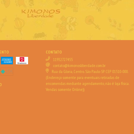
MENTO
CONTATO
11932727455
contato@kimonosliberdade.com.br
Rua da Gloria, Centro. São Paulo-SP. CEP 01510-000.
(Endereço somente para eventuais retiradas de
encomendas mediante agendamento, não é loja física.
O
Vendas somente Online))