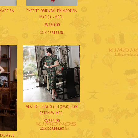
 MADEIRA
ENFEITE ORIENTAL EM MADEIRA
.
MACIÇA - MOD...
R$280,00
8
12
X DE
R$28,38
VESTIDO LONGO (OU QPAO) COM
ESTAMPA IMPE...
R$286,90
12
X DE
R$29,07
TAL AZUL