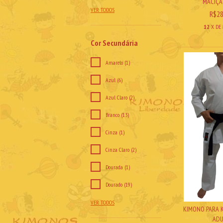
MACIÇA 
VER TODOS
R$28
12
X DE
Cor Secundária
Amarelo (1)
Azul (6)
Azul Claro (2)
Branco (13)
Cinza (1)
Cinza Claro (2)
Dourada (1)
Dourado (19)
VER TODOS
KIMONO PARA K
ADU