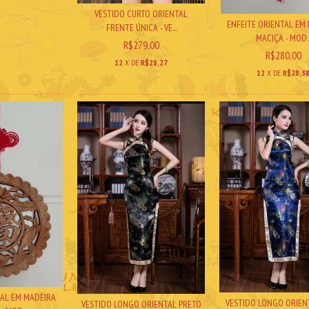
VESTIDO CURTO ORIENTAL
ENFEITE ORIENTAL EM
FRENTE ÚNICA - VE...
MACIÇA - MOD..
R$279,00
R$280,00
12
X DE
R$28,27
12
X DE
R$28,3
TAL EM MADEIRA
VESTIDO LONGO ORIEN
VESTIDO LONGO ORIENTAL PRETO