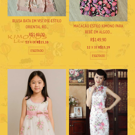
BLUSA BATA EM VISCOSE ESTILO
MACACÃO ESTILO KIMONO PARA
ORIENTAL RO...
BEBÊ EM ALGOD...
R$149,00
R$149,90
12
X DE
R$15,10
12
X DE
R$15,19
ESGOTADO
ESGOTADO