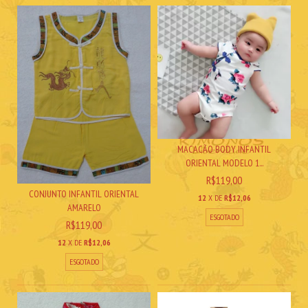
MACACÃO BODY INFANTIL
ORIENTAL MODELO 1...
R$119,00
CONJUNTO INFANTIL ORIENTAL
12
X DE
R$12,06
AMARELO
ESGOTADO
R$119,00
12
X DE
R$12,06
ESGOTADO