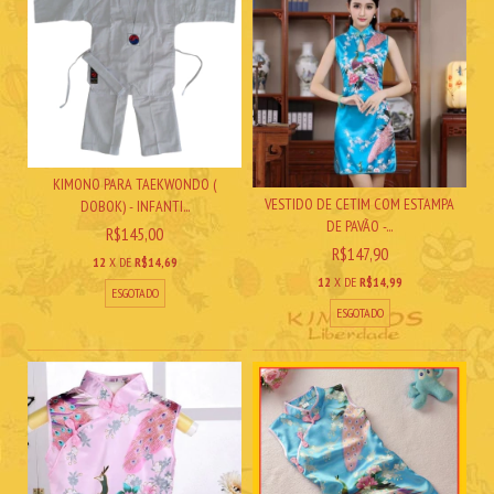
KIMONO PARA TAEKWONDO (
VESTIDO DE CETIM COM ESTAMPA
DOBOK) - INFANTI...
DE PAVÃO -...
R$145,00
R$147,90
12
X DE
R$14,69
12
X DE
R$14,99
ESGOTADO
ESGOTADO