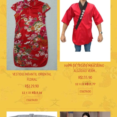
HAPPI DE TECIDO MASCULINO -
ALGODÃO VERM...
VESTIDO INFANTIL ORIENTAL
R$135,90
FLORAL
12
X DE
R$13,77
R$129,90
ESGOTADO
12
X DE
R$13,16
ESGOTADO