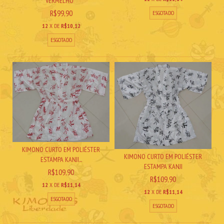
VERMELHO *
R$99,90
ESGOTADO
12
X DE
R$10,12
ESGOTADO
KIMONO CURTO EM POLIÉSTER
KIMONO CURTO EM POLIÉSTER
ESTAMPA KANJI...
ESTAMPA KANJI
R$109,90
R$109,90
12
X DE
R$11,14
12
X DE
R$11,14
ESGOTADO
ESGOTADO