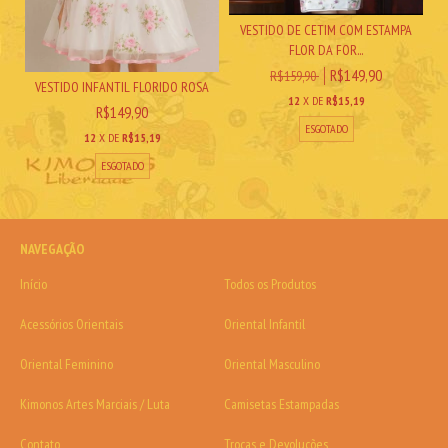
VESTIDO DE CETIM COM ESTAMPA
FLOR DA FOR...
R$149,90
R$159,90
VESTIDO INFANTIL FLORIDO ROSA
12
X DE
R$15,19
R$149,90
ESGOTADO
12
X DE
R$15,19
ESGOTADO
NAVEGAÇÃO
Início
Todos os Produtos
Acessórios Orientais
Oriental Infantil
Oriental Feminino
Oriental Masculino
Kimonos Artes Marciais / Luta
Camisetas Estampadas
Contato
Trocas e Devoluções