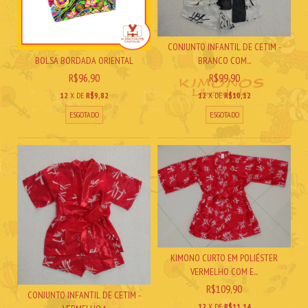
CONJUNTO INFANTIL DE CETIM -
BRANCO COM...
BOLSA BORDADA ORIENTAL
R$99,90
R$96,90
12
X DE
R$10,12
12
X DE
R$9,82
ESGOTADO
ESGOTADO
KIMONO CURTO EM POLIÉSTER
VERMELHO COM E...
R$109,90
CONJUNTO INFANTIL DE CETIM -
12
X DE
R$11,14