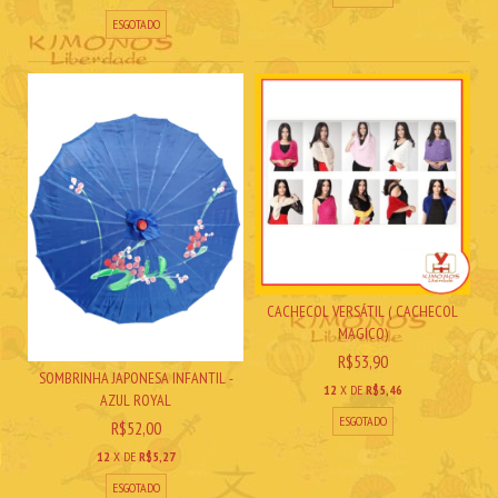
ESGOTADO
CACHECOL VERSÁTIL ( CACHECOL
MAGICO)
R$53,90
SOMBRINHA JAPONESA INFANTIL -
12
X DE
R$5,46
AZUL ROYAL
ESGOTADO
R$52,00
12
X DE
R$5,27
ESGOTADO