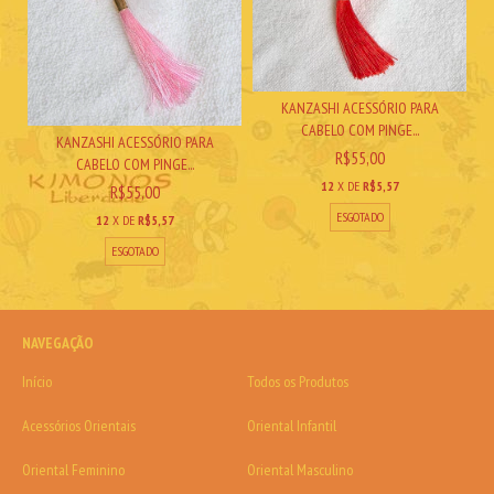
KANZASHI ACESSÓRIO PARA
CABELO COM PINGE...
KANZASHI ACESSÓRIO PARA
R$55,00
CABELO COM PINGE...
12
X DE
R$5,57
R$55,00
ESGOTADO
12
X DE
R$5,57
ESGOTADO
NAVEGAÇÃO
Início
Todos os Produtos
Acessórios Orientais
Oriental Infantil
Oriental Feminino
Oriental Masculino